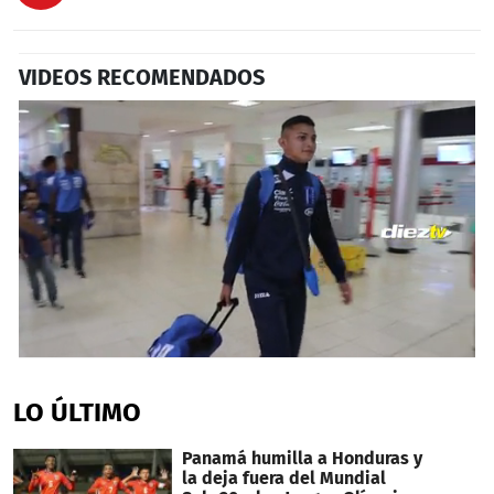
VIDEOS RECOMENDADOS
0
seconds
of
LO ÚLTIMO
36
seconds
Panamá humilla a Honduras y
la deja fuera del Mundial