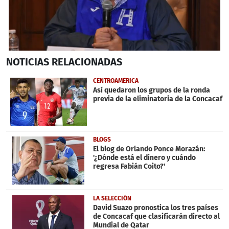
0
NOTICIAS
RELACIONADAS
seconds
of
2
CENTROAMÉRICA
minutes,
Así quedaron los grupos de la ronda
31
previa de la eliminatoria de la Concacaf
seconds
BLOGS
El blog de Orlando Ponce Morazán:
'¿Dónde está el dinero y cuándo
regresa Fabián Coito?'
LA SELECCIÓN
David Suazo pronostica los tres países
de Concacaf que clasificarán directo al
Mundial de Qatar