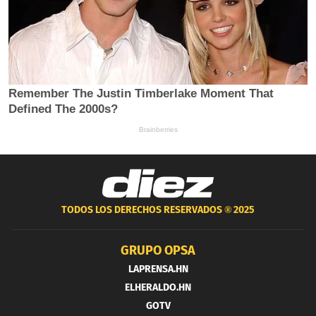
TODOS LOS DERECHOS RESERVADOS ®
2025
GRUPO OPSA
LAPRENSA.HN
ELHERALDO.HN
GOTV