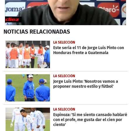
0
NOTICIAS
RELACIONADAS
seconds
of
48
LA SELECCIÓN
seconds
Este sería el 11 de Jorge Luis Pinto con
Honduras frente a Guatemala
LA SELECCIÓN
Jorge Luis Pinto: 'Nosotros vamos a
proponer nuestro estilo y fútbol'
LA SELECCIÓN
Espinoza: 'Si me siento cansado hablaré
con el profe, me gusta dar el cien por
ciento'