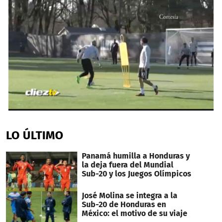
0
seconds
of
LO ÚLTIMO
54
seconds
Panamá humilla a Honduras y
la deja fuera del Mundial
Sub-20 y los Juegos Olímpicos
José Molina se integra a la
Sub-20 de Honduras en
México: el motivo de su viaje