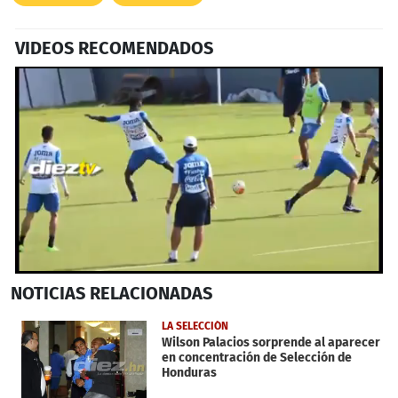
VIDEOS RECOMENDADOS
0
NOTICIAS
RELACIONADAS
seconds
of
1
LA SELECCIÓN
minute,
Wilson Palacios sorprende al aparecer
32
en concentración de Selección de
seconds
Honduras