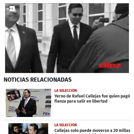
0
NOTICIAS
RELACIONADAS
seconds
of
57
LA SELECCIÓN
seconds
Yerno de Rafael Callejas fue quien pagó
fianza para salir en libertad
LA SELECCIÓN
Callejas solo puede moverse a 20 millas