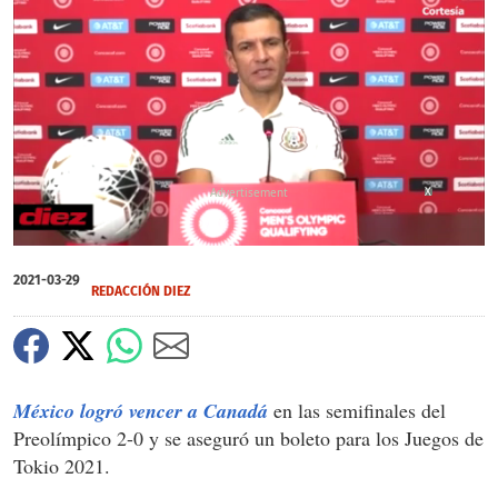
X
0
of
2021-03-29
54
REDACCIÓN DIEZ
seconds
México logró vencer a Canadá
en las semifinales del
Preolímpico 2-0 y se aseguró un boleto para los Juegos de
Tokio 2021.