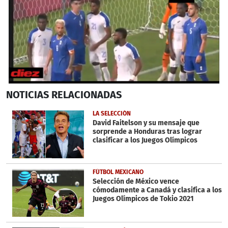
0
NOTICIAS
RELACIONADAS
seconds
of
33
LA SELECCIÓN
seconds
David Faitelson y su mensaje que
sorprende a Honduras tras lograr
clasificar a los Juegos Olímpicos
FÚTBOL MEXICANO
Selección de México vence
cómodamente a Canadá y clasifica a los
Juegos Olímpicos de Tokio 2021