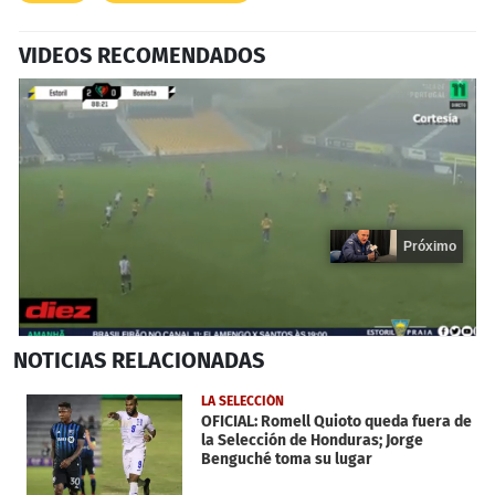
VIDEOS RECOMENDADOS
Próximo
0
NOTICIAS
RELACIONADAS
seconds
of
18
LA SELECCIÓN
seconds
OFICIAL: Romell Quioto queda fuera de
la Selección de Honduras; Jorge
Benguché toma su lugar