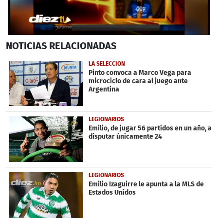
0
NOTICIAS
RELACIONADAS
seconds
of
1
LA SELECCIÓN
minute,
Pinto convoca a Marco Vega para
12
microciclo de cara al juego ante
seconds
Argentina
LEGIONARIOS
Emilio, de jugar 56 partidos en un año, a
disputar únicamente 24
LEGIONARIOS
Emilio Izaguirre le apunta a la MLS de
Estados Unidos