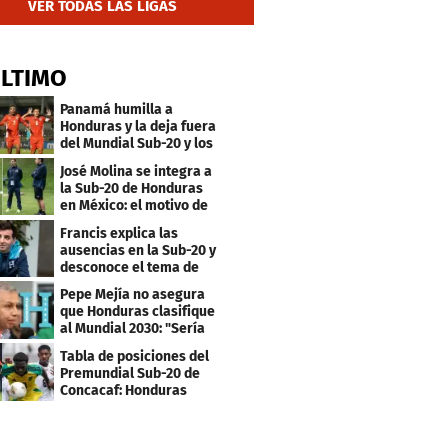
VER TODAS LAS LIGAS
ÚLTIMO
Panamá humilla a
Honduras y la deja fuera
del Mundial Sub-20 y los
Juegos Olímpicos
José Molina se integra a
la Sub-20 de Honduras
en México: el motivo de
su viaje
Francis explica las
ausencias en la Sub-20 y
desconoce el tema de
los tiktokers
Pepe Mejía no asegura
que Honduras clasifique
al Mundial 2030: "Sería
mentir"
Tabla de posiciones del
Premundial Sub-20 de
Concacaf: Honduras
necesita un milagro