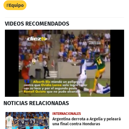
Equipo
VIDEOS RECOMENDADOS
0
NOTICIAS
RELACIONADAS
seconds
of
1
INTERNACIONALES
minute,
Argentina derrota a Argelia y peleará
24
una final contra Honduras
seconds