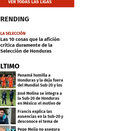
VER TODAS LAS LIGAS
TRENDING
LA SELECCIÓN
Las 10 cosas que la afición
critica duramente de la
Selección de Honduras
ÚLTIMO
Panamá humilla a
Honduras y la deja fuera
del Mundial Sub-20 y los
Juegos Olímpicos
José Molina se integra a
la Sub-20 de Honduras
en México: el motivo de
su viaje
Francis explica las
ausencias en la Sub-20 y
desconoce el tema de
los tiktokers
Pepe Mejía no asegura