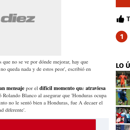
1
s que no se ve por dónde mejorar, hay que
LO 
a no queda nada y de estos peor', escribió en
ían mensaje
difícil momento qu
atraviesa
por el
e
ndó Rolando Blanco al asegurar que 'Honduras ocupa
into no le sentó bien a Honduras, fue A decaer el
d diferente'.