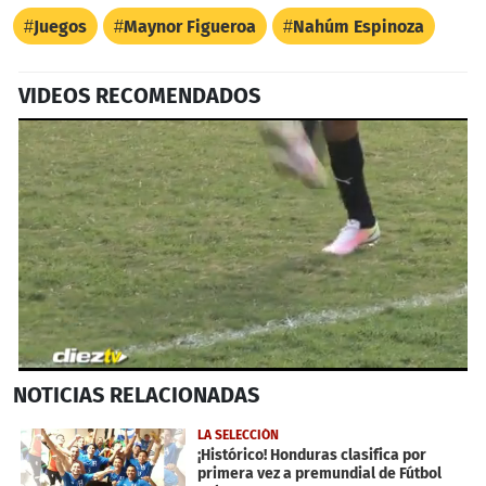
Juegos
Maynor Figueroa
Nahúm Espinoza
VIDEOS RECOMENDADOS
0
NOTICIAS
RELACIONADAS
seconds
of
43
LA SELECCIÓN
seconds
¡Histórico! Honduras clasifica por
primera vez a premundial de Fútbol