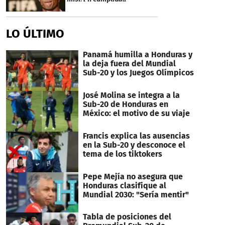
seconds
LO ÚLTIMO
Panamá humilla a Honduras y
la deja fuera del Mundial
Sub-20 y los Juegos Olímpicos
José Molina se integra a la
Sub-20 de Honduras en
México: el motivo de su viaje
Francis explica las ausencias
en la Sub-20 y desconoce el
tema de los tiktokers
Pepe Mejía no asegura que
Honduras clasifique al
Mundial 2030: "Sería mentir"
Tabla de posiciones del