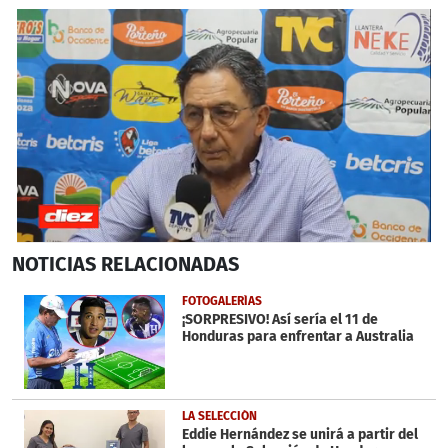
0
NOTICIAS
RELACIONADAS
seconds
of
1
FOTOGALERÍAS
minute,
¡SORPRESIVO! Así sería el 11 de
16
Honduras para enfrentar a Australia
seconds
LA SELECCIÓN
Eddie Hernández se unirá a partir del