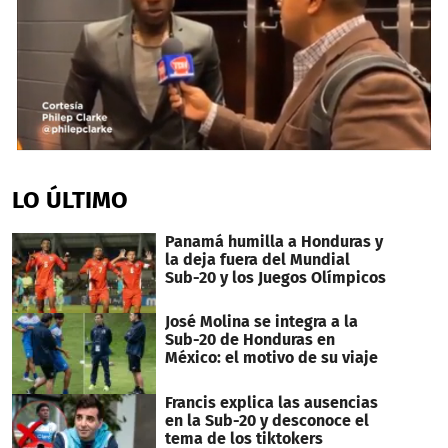
0
seconds
of
LO ÚLTIMO
1
minute,
15
Panamá humilla a Honduras y
seconds
la deja fuera del Mundial
Sub-20 y los Juegos Olímpicos
José Molina se integra a la
Sub-20 de Honduras en
México: el motivo de su viaje
Francis explica las ausencias
en la Sub-20 y desconoce el
tema de los tiktokers