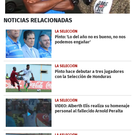
0
NOTICIAS
RELACIONADAS
seconds
of
1
LA SELECCIÓN
minute,
Pinto: 'Lo del año no es bueno, no nos
15
podemos engañar'
seconds
LA SELECCIÓN
Pinto hace debutar a tres jugadores
con la Selección de Honduras
LA SELECCIÓN
VIDEO: Alberth Elis realiza su homenaje
personal al fallecido Arnold Peralta
LA SELECCIÓN