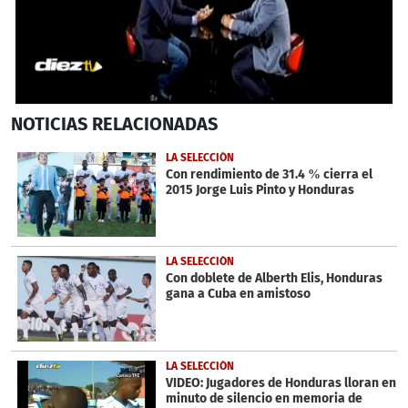
0
NOTICIAS
RELACIONADAS
seconds
of
1
LA SELECCIÓN
minute,
Con rendimiento de 31.4 % cierra el
2
2015 Jorge Luis Pinto y Honduras
seconds
LA SELECCIÓN
Con doblete de Alberth Elis, Honduras
gana a Cuba en amistoso
LA SELECCIÓN
VIDEO: Jugadores de Honduras lloran en
minuto de silencio en memoria de