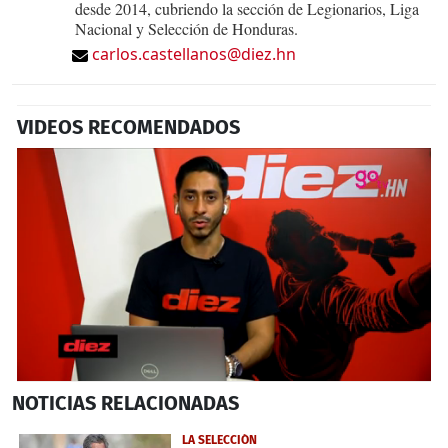
desde 2014, cubriendo la sección de Legionarios, Liga
Nacional y Selección de Honduras.
carlos.castellanos@diez.hn
VIDEOS RECOMENDADOS
0
NOTICIAS
RELACIONADAS
seconds
of
2
LA SELECCIÓN