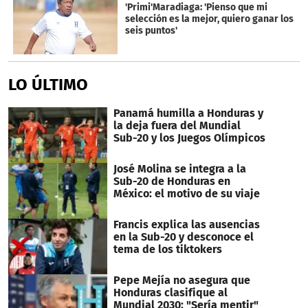
minutes,
'Primi'Maradiaga: 'Pienso que mi
2
selección es la mejor, quiero ganar los
seconds
seis puntos'
LO ÚLTIMO
Panamá humilla a Honduras y
la deja fuera del Mundial
Sub-20 y los Juegos Olímpicos
José Molina se integra a la
Sub-20 de Honduras en
México: el motivo de su viaje
Francis explica las ausencias
en la Sub-20 y desconoce el
tema de los tiktokers
Pepe Mejía no asegura que
Honduras clasifique al
Mundial 2030: "Sería mentir"