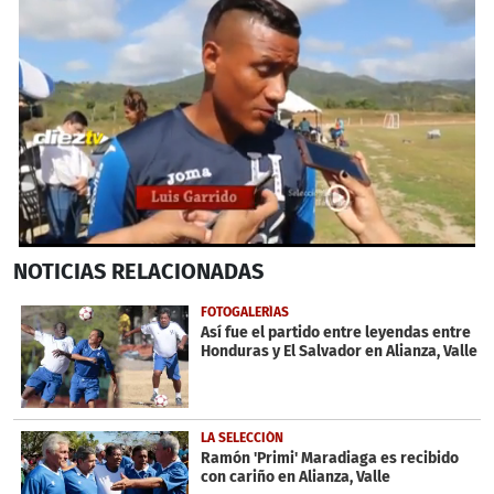
0
NOTICIAS
RELACIONADAS
seconds
of
29
FOTOGALERÍAS
seconds
Así fue el partido entre leyendas entre
Honduras y El Salvador en Alianza, Valle
LA SELECCIÓN
Ramón 'Primi' Maradiaga es recibido
con cariño en Alianza, Valle