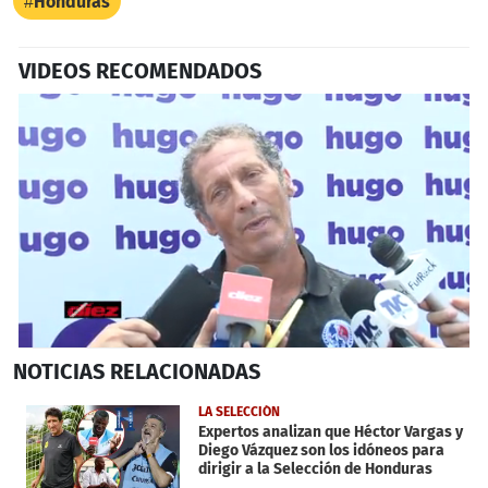
Honduras
VIDEOS RECOMENDADOS
0
NOTICIAS
RELACIONADAS
seconds
of
1
LA SELECCIÓN
minute,
Expertos analizan que Héctor Vargas y
54
Diego Vázquez son los idóneos para
seconds
dirigir a la Selección de Honduras