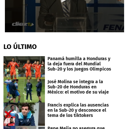
0
seconds
of
LO ÚLTIMO
3
minutes,
17
Panamá humilla a Honduras y
seconds
la deja fuera del Mundial
Sub-20 y los Juegos Olímpicos
José Molina se integra a la
Sub-20 de Honduras en
México: el motivo de su viaje
Francis explica las ausencias
en la Sub-20 y desconoce el
tema de los tiktokers
Pepe Mejía no asegura que