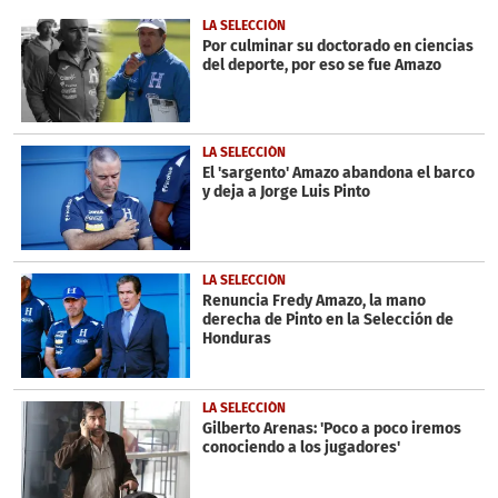
of
2
LA SELECCIÓN
minutes,
Por culminar su doctorado en ciencias
24
del deporte, por eso se fue Amazo
seconds
LA SELECCIÓN
El 'sargento' Amazo abandona el barco
y deja a Jorge Luis Pinto
LA SELECCIÓN
Renuncia Fredy Amazo, la mano
derecha de Pinto en la Selección de
Honduras
LA SELECCIÓN
Gilberto Arenas: 'Poco a poco iremos
conociendo a los jugadores'