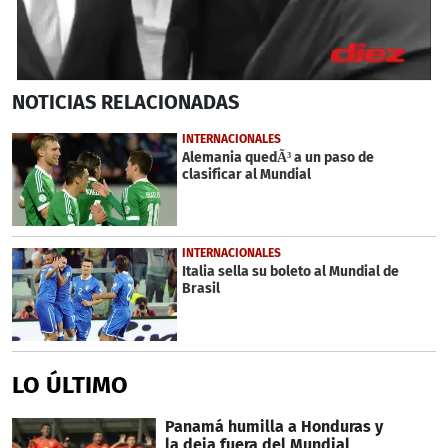
0
NOTICIAS
RELACIONADAS
seconds
of
57
INTERNACIONALES
seconds
Alemania quedÃ³ a un paso de
clasificar al Mundial
INTERNACIONALES
Italia sella su boleto al Mundial de
Brasil
LO ÚLTIMO
Panamá humilla a Honduras y
la deja fuera del Mundial