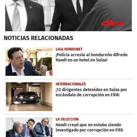
1
NOTICIAS
RELACIONADAS
second
of
57
LIGA HONDUBET
seconds
¡Policía arresta al hondureño Alfredo
Hawit en un hotel en Suiza!
INTERNACIONALES
¡12 dirigentes detenidos en Suiza por
escándalo de corrupción en FIFA!
LA SELECCIÓN
Hawit creyó que no estaba siendo
investigado por corrupción en FIFA