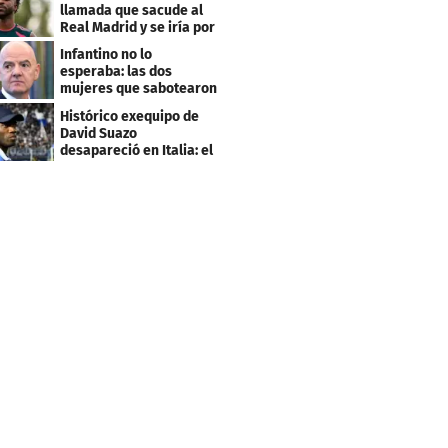
llamada que sacude al
Real Madrid y se iría por
este salario
Infantino no lo
esperaba: las dos
mujeres que sabotearon
sus planes con el
Histórico exequipo de
Mundial
David Suazo
desapareció en Italia: el
fin de una era