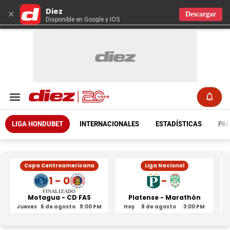
Diez
×
Descargar
Disponible en Google y IOS
LIGA HONDUBET
INTERNACIONALES
ESTADÍSTICAS
PAR
Copa Centroamericana
Liga Nacional
1 - 0
-
FINALIZADO
Motagua - CD FAS
Platense - Marathón
Jueves
6 de agosto
9:00 PM
Hoy
8 de agosto
3:00 PM