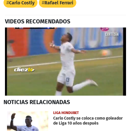
Carlo Costly
Rafael Ferrari
VIDEOS RECOMENDADOS
0
NOTICIAS
RELACIONADAS
seconds
of
31
LIGA HONDUBET
seconds
Carlo Costly se coloca como goleador
de Liga 10 años después