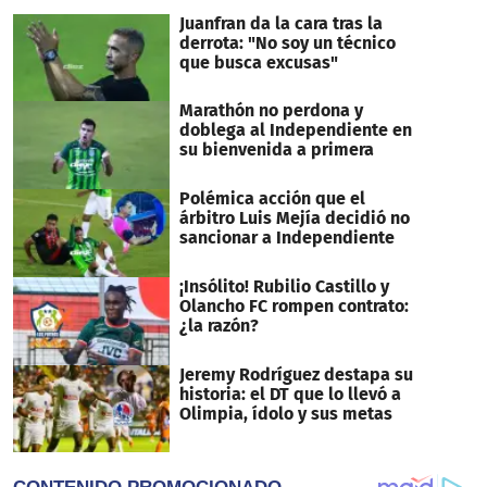
Juanfran da la cara tras la
derrota: "No soy un técnico
que busca excusas"
Marathón no perdona y
doblega al Independiente en
su bienvenida a primera
Polémica acción que el
árbitro Luis Mejía decidió no
sancionar a Independiente
¡Insólito! Rubilio Castillo y
Olancho FC rompen contrato:
¿la razón?
Jeremy Rodríguez destapa su
historia: el DT que lo llevó a
Olimpia, ídolo y sus metas