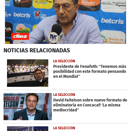
0
NOTICIAS
RELACIONADAS
seconds
of
1
LA SELECCIÓN
minute,
Presidente de Fenafuth: “Tenemos más
16
posibilidad con este formato pensando
seconds
en el Mundial”
LA SELECCIÓN
David Faitelson sobre nuevo formato de
eliminatoria en Concacaf: 'La misma
mediocridad”
LA SELECCIÓN