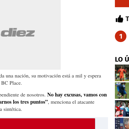
1
LO 
oda una nación, su motivación está a mil y espera
l BC Place.
No hay excusas, vamos con
pendiente de nosotros.
varnos los tres puntos”
, menciona el atacante
 sintética.