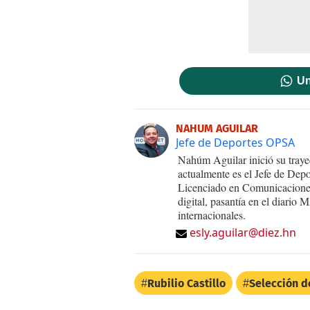
Un
NAHUM AGUILAR
Jefe de Deportes OPSA
Nahúm Aguilar inició su traye
actualmente es el Jefe de De
Licenciado en Comunicaciones
digital, pasantía en el diari
internacionales.
esly.aguilar@diez.hn
Rubilio Castillo
Selección d