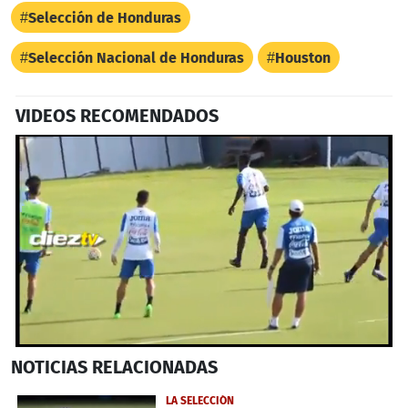
Selección de Honduras
Selección Nacional de Honduras
Houston
VIDEOS RECOMENDADOS
0
NOTICIAS
RELACIONADAS
seconds
of
1
LA SELECCIÓN