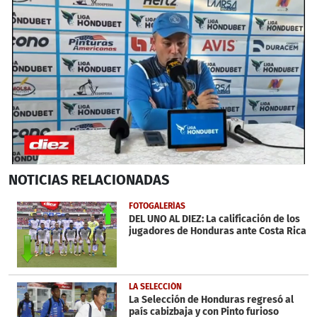
0
NOTICIAS
RELACIONADAS
seconds
of
4
FOTOGALERÍAS
minutes,
DEL UNO AL DIEZ: La calificación de los
20
jugadores de Honduras ante Costa Rica
seconds
LA SELECCIÓN
La Selección de Honduras regresó al
país cabizbaja y con Pinto furioso