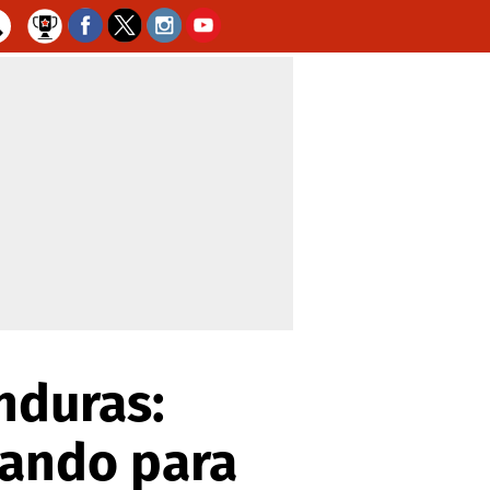
nduras:
gando para