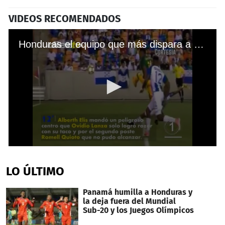
VIDEOS RECOMENDADOS
Honduras el equipo que más dispara a portería en la Copa Oro
0
seconds
of
LO ÚLTIMO
1
minute,
24
Panamá humilla a Honduras y
seconds
la deja fuera del Mundial
Sub-20 y los Juegos Olímpicos