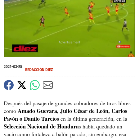
X
X
0
seconds
2021-03-25
of
REDACCIÓN DIEZ
0
seconds
Después del pasaje de grandes cobradores de tiros libres
Amado Guevara, Julio César de León, Carlos
como
Pavón o Danilo Turcios
en la última generación, en la
Selección
Nacional de Hondura
s había quedado un
vacío como fortaleza a balón parado, sin embargo, esa