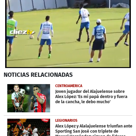
0
NOTICIAS
RELACIONADAS
seconds
of
1
CENTROAMÉRICA
minute,
Joven jugador del Alajuelense sobre
32
Alex López: 'Es mi papá dentro y fuera
seconds
de la cancha, le debo mucho'
LEGIONARIOS
Alex López y Alalajuelense triunfan ante
Sporting San José con triplete de