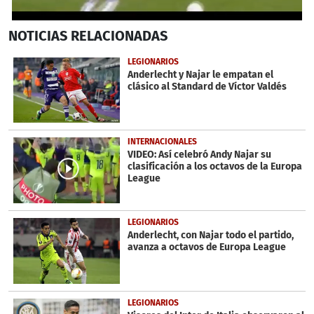
0
NOTICIAS
RELACIONADAS
seconds
of
1
LEGIONARIOS
minute,
Anderlecht y Najar le empatan el
9
clásico al Standard de Víctor Valdés
seconds
INTERNACIONALES
VIDEO: Así celebró Andy Najar su
clasificación a los octavos de la Europa
League
LEGIONARIOS
Anderlecht, con Najar todo el partido,
avanza a octavos de Europa League
LEGIONARIOS