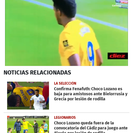
0
NOTICIAS
RELACIONADAS
seconds
of
25
LA SELECCIÓN
seconds
Confirma Fenafuth: Choco Lozano es
baja para amistosos ante Bielorrusia y
Grecia por lesión de rodilla
LEGIONARIOS
Choco Lozano queda fuera de la
convocatoria del Cádiz para juego ante