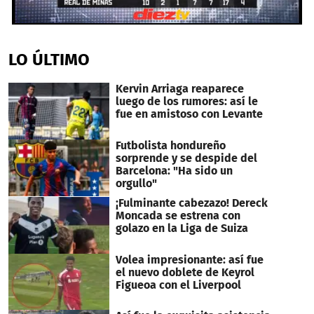
0
seconds
of
LO ÚLTIMO
19
seconds
Kervin Arriaga reaparece
luego de los rumores: así le
fue en amistoso con Levante
Futbolista hondureño
sorprende y se despide del
Barcelona: "Ha sido un
orgullo"
¡Fulminante cabezazo! Dereck
Moncada se estrena con
golazo en la Liga de Suiza
Volea impresionante: así fue
el nuevo doblete de Keyrol
Figueoa con el Liverpool