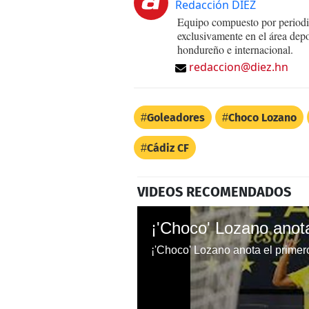
Redacción DIEZ
Equipo compuesto por periodis
exclusivamente en el área dep
hondureño e internacional.
redaccion@diez.hn
Goleadores
Choco Lozano
Cádiz CF
VIDEOS RECOMENDADOS
¡'Choco' Lozano anota el primer