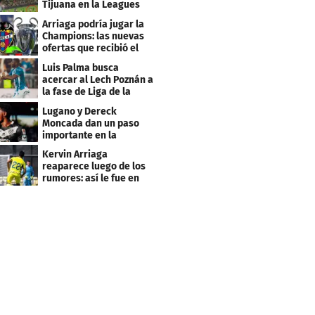
Tijuana en la Leagues
Cup
Arriaga podría jugar la
Champions: las nuevas
ofertas que recibió el
Levante
Luis Palma busca
acercar al Lech Poznán a
la fase de Liga de la
Europa League
Lugano y Dereck
Moncada dan un paso
importante en la
Conference League
Kervin Arriaga
reaparece luego de los
rumores: así le fue en
amistoso con Levante