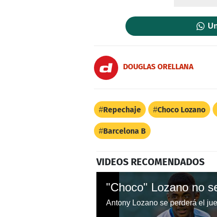
Un
DOUGLAS ORELLANA
Repechaje
Choco Lozano
Barcelona B
VIDEOS RECOMENDADOS