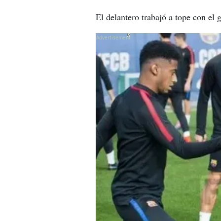
El delantero trabajó a tope con el 
X
X