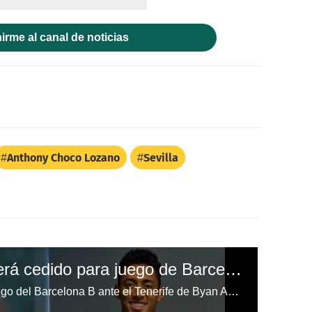
irme al canal de noticias
Anthony Choco Lozano
Sevilla
"Choco" Lozano no será cedido para juego de Barcelona B contra Tenerife
Antony Lozano se perderá el juego del Barcelona B ante el Tenerife de Byan Acosta