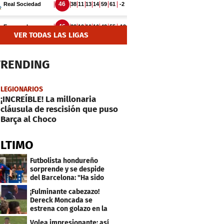
VER TODAS LAS LIGAS
TRENDING
LEGIONARIOS
¡INCREÍBLE! La millonaria
cláusula de rescisión que puso
Barça al Choco
ÚLTIMO
Futbolista hondureño
sorprende y se despide
del Barcelona: "Ha sido
un orgullo"
¡Fulminante cabezazo!
Dereck Moncada se
estrena con golazo en la
Liga de Suiza
Volea impresionante: así