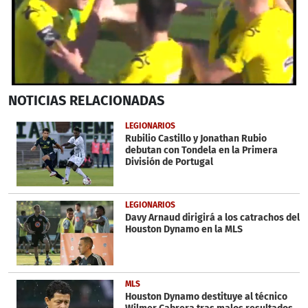
0
NOTICIAS
RELACIONADAS
seconds
of
44
LEGIONARIOS
seconds
Rubilio Castillo y Jonathan Rubio
debutan con Tondela en la Primera
División de Portugal
LEGIONARIOS
Davy Arnaud dirigirá a los catrachos del
Houston Dynamo en la MLS
MLS
Houston Dynamo destituye al técnico