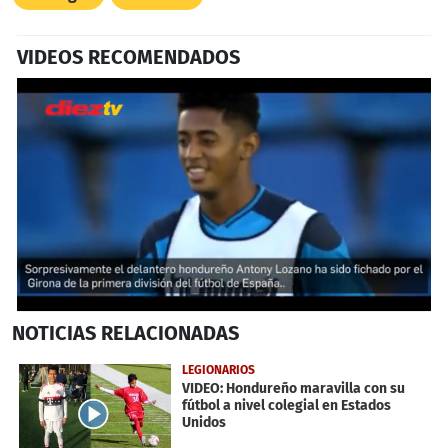
VIDEOS RECOMENDADOS
0
NOTICIAS
RELACIONADAS
seconds
of
51
LEGIONARIOS
seconds
VIDEO: Hondureño maravilla con su
fútbol a nivel colegial en Estados
Unidos