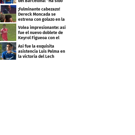
del Barcelona: "Ha sido
un orgullo"
¡Fulminante cabezazo!
Dereck Moncada se
estrena con golazo en la
Liga de Suiza
Volea impresionante: así
fue el nuevo doblete de
Keyrol Figueoa con el
Liverpool
Así fue la exquisita
asistencia Luis Palma en
la victoria del Lech
Poznán