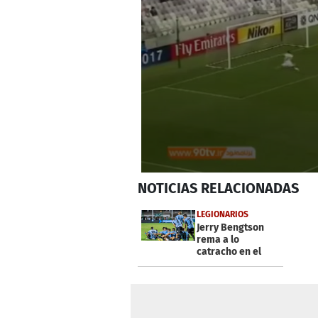
0
NOTICIAS
RELACIONADAS
seconds
of
44
LEGIONARIOS
seconds
Volume
Jerry Bengtson
0%
rema a lo
catracho en el
Belgrano de
Argentina