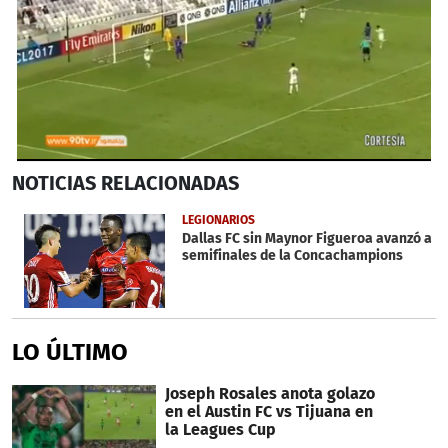
0
NOTICIAS
RELACIONADAS
seconds
of
44
LEGIONARIOS
seconds
Dallas FC sin Maynor Figueroa avanzó a
semifinales de la Concachampions
LO ÚLTIMO
Joseph Rosales anota golazo
en el Austin FC vs Tijuana en
la Leagues Cup