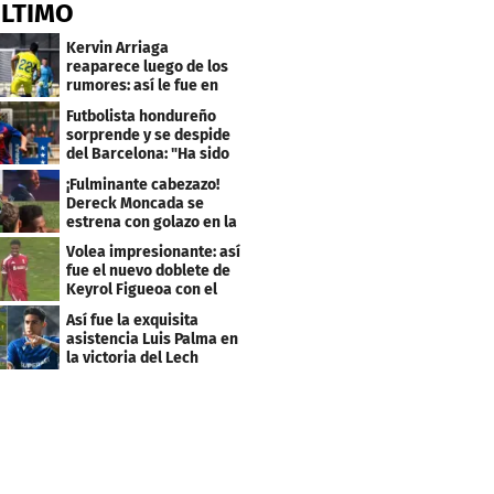
ÚLTIMO
Kervin Arriaga
reaparece luego de los
rumores: así le fue en
amistoso con Levante
Futbolista hondureño
sorprende y se despide
del Barcelona: "Ha sido
un orgullo"
¡Fulminante cabezazo!
Dereck Moncada se
estrena con golazo en la
Liga de Suiza
Volea impresionante: así
fue el nuevo doblete de
Keyrol Figueoa con el
Liverpool
Así fue la exquisita
asistencia Luis Palma en
la victoria del Lech
Poznán