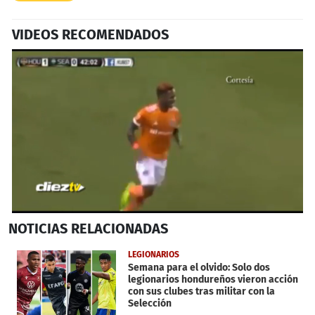
VIDEOS RECOMENDADOS
0
NOTICIAS
RELACIONADAS
seconds
of
56
LEGIONARIOS
seconds
Semana para el olvido: Solo dos
legionarios hondureños vieron acción
con sus clubes tras militar con la
Selección