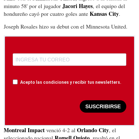
Jacori Hayes
minuto 58' por el jugador
, el equipo del
Kansas City
hondureño cayó por cuatro goles ante
.
Joseph Rosales hizo su debut con el Minnesota United.
Acepto las condiciones y recibir tus newsletters.
SUSCRIBIRSE
Montreal Impact
Orlando City
venció 4-2 al
, el
Romell Quioto
seleccionado nacional
, resaltó en el