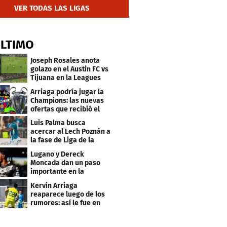
VER TODAS LAS LIGAS
ÚLTIMO
Joseph Rosales anota
golazo en el Austin FC vs
Tijuana en la Leagues
Cup
Arriaga podría jugar la
Champions: las nuevas
ofertas que recibió el
Levante
Luis Palma busca
acercar al Lech Poznán a
la fase de Liga de la
Europa League
Lugano y Dereck
Moncada dan un paso
importante en la
Conference League
Kervin Arriaga
reaparece luego de los
rumores: así le fue en
amistoso con Levante