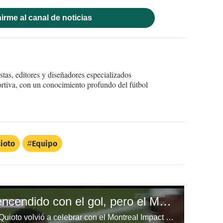
irme al canal de noticias
tas, editores y diseñadores especializados
ortiva, con un conocimiento profundo del fútbol
ioto
Equipo
Romell Quioto sigue encendido con el gol, pero el Montreal Impact pierde ante el Vancouver
El delantero hondureño Romell Quioto volvió a celebrar con el Montreal Impact en la MLS.