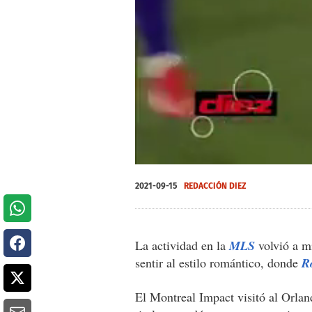
0
of
2021-09-15
REDACCIÓN DIEZ
45
seconds
Volume
0%
La actividad en la
MLS
volvió a m
sentir al estilo romántico, donde
R
El Montreal Impact visitó al Orlan