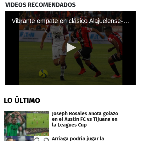
VIDEOS RECOMENDADOS
Vibrante empate en clásico Alajuelense-Saprissa y con tres goles hondureños
0
seconds
of
LO ÚLTIMO
44
seconds
Joseph Rosales anota golazo
en el Austin FC vs Tijuana en
la Leagues Cup
Arriaga podría jugar la